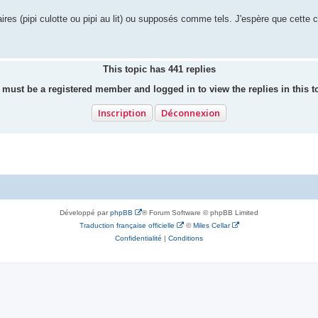
ires (pipi culotte ou pipi au lit) ou supposés comme tels. J'espère que cette cr
This topic has
441
replies
must be a registered member and logged in to view the replies in this t
Inscription
Déconnexion
Développé par
phpBB
® Forum Software © phpBB Limited
Traduction française officielle
©
Miles Cellar
Confidentialité
|
Conditions