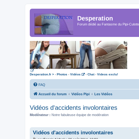
Desperation
Forum dédié au Fantasme du Pipi-Culott
Desperation.fr >
-
Photos
-
Vidéos
-
Chat
-
Videos exclu!
FAQ
Accueil du forum
Vidéos Pipi
Les Vidéos
Vidéos d'accidents involontaires
Modérateur :
Notre fabuleuse équipe de modération
Vidéos d'accidents involontaires
M