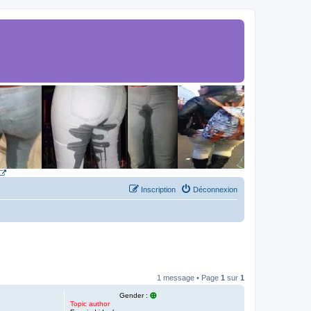
Inscription
Déconnexion
1 message • Page
1
sur
1
Gender :
Topic author