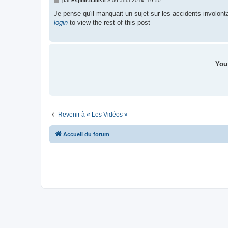
par
Espoir-d-ideal
»
06 août 2014, 19:50
e
s
Je pense qu'il manquait un sujet sur les accidents involonta
s
login
to view the rest of this post
a
g
e
You 
Revenir à « Les Vidéos »
Accueil du forum