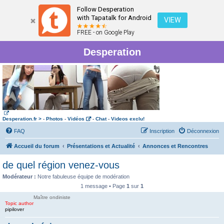
Follow Desperation
with Tapatalk for Android
VIEW
FREE - on Google Play
Desperation
Desperation.fr >
-
Photos
-
Vidéos
-
Chat
-
Videos exclu!
FAQ
Inscription
Déconnexion
Accueil du forum
Présentations et Actualité
Annonces et Rencontres
de quel région venez-vous
Modérateur :
Notre fabuleuse équipe de modération
1 message • Page
1
sur
1
Maître ondiniste
Topic author
pipilover