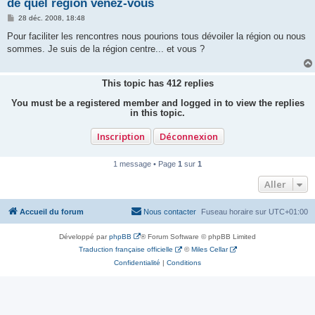
de quel région venez-vous
M
28 déc. 2008, 18:48
e
s
Pour faciliter les rencontres nous pourions tous dévoiler la région ou nous
s
sommes. Je suis de la région centre... et vous ?
a
g
e
This topic has
412
replies
You must be a registered member and logged in to view the replies
in this topic.
Inscription
Déconnexion
1 message • Page
1
sur
1
Aller
Accueil du forum
Nous contacter
Fuseau horaire sur
UTC+01:00
Développé par
phpBB
® Forum Software © phpBB Limited
Traduction française officielle
©
Miles Cellar
Confidentialité
|
Conditions